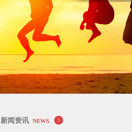
新闻资讯
NEWS