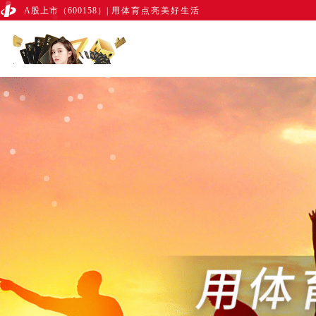
A股上市（600158）
|
用体育点亮美好生活