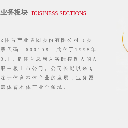
业务板块
BUSINESS
SECTIONS
k体育产业集团股份有限公司（股
票代码：600158）成立于1998年
3月，是体育总局为实际控制人的A
股主板上市公司。公司长期以来专
注于体育本体产
业的发展，业务覆
盖体育本体产业全领域。