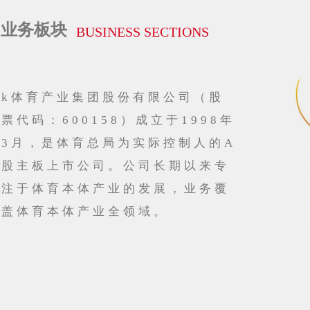
业务板块
BUSINESS
SECTIONS
k体育产业集团股份有限公司（股
票代码：600158）成立于1998年
3月，是体育总局为实际控制人的A
股主板上市公司。公司长期以来专
注于体育本体产
业的发展，业务覆
盖体育本体产业全领域。