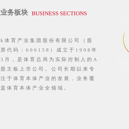
业务板块
BUSINESS
SECTIONS
k体育产业集团股份有限公司（股
票代码：600158）成立于1998年
3月，是体育总局为实际控制人的A
股主板上市公司。公司长期以来专
注于体育本体产
业的发展，业务覆
盖体育本体产业全领域。