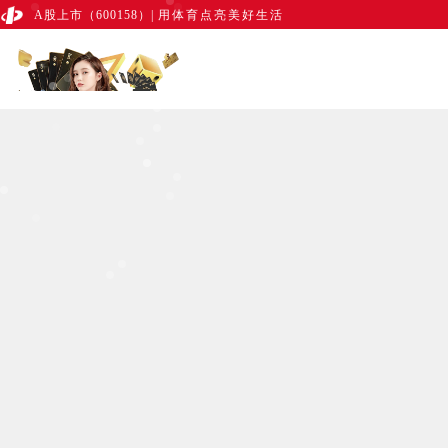
A股上市（600158）
|
用体育点亮美好生活