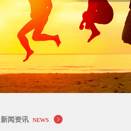
新闻资讯
NEWS