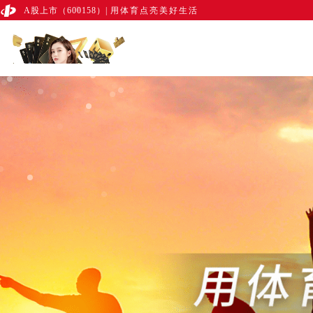
A股上市（600158）
|
用体育点亮美好生活