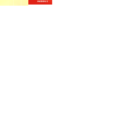
重要链接
国家体育总局
中华全国体育总会
国家体育总局体育器材装备中心
k体育产业旗下企业相关链接
中奥路跑（北京）体育管理有限公司
k体育彩科技发展有限公司
北京英特
北京国体世纪质量认证中心有限公司
北京华安联合认证检测中心有限公司
k体育数科（北京）体育发展有限公司
Copyright ? 2022 China Sp