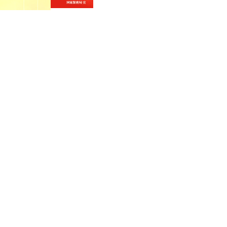
重要链接
国家体育总局
中华全国体育总会
国家体育总局体育器材装备中心
k体育产业旗下企业相关链接
中奥路跑（北京）体育管理有限公司
k体育彩科技发展有限公司
北京英特
北京国体世纪质量认证中心有限公司
北京华安联合认证检测中心有限公司
k体育数科（北京）体育发展有限公司
Copyright ? 2022 China Sp